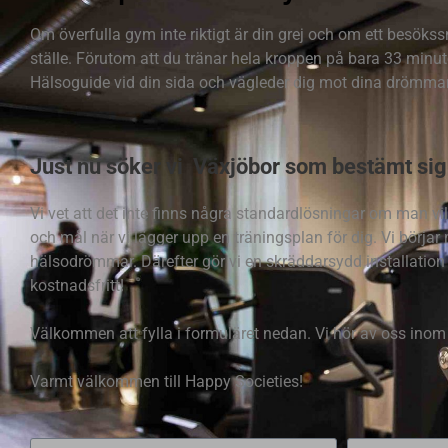
Om överfulla gym inte riktigt är din grej och om ett besöks
ställe. Förutom att du tränar hela kroppen på bara 33 minut
Hälsoguide vid din sida och vägleder dig mot dina drömma
Just nu söker vi Växjöbor som bestämt sig 
Vi vet att det inte finns några standardlösningar om man vill
och mål när vi lägger upp en träningsplan för dig. Vi börja
hälsodrömmar. Därefter gör vi en skräddarsydd installation i
kostnadsfritt!
Välkommen att fylla i formuläret nedan. Vi hör av oss inom 
Varmt välkommen till Happy Societies!