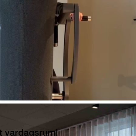
årt vardagsrum!