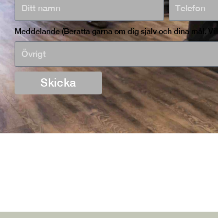
Meddelande (Berätta gärna om dig själv och dina mål. Vil
Skicka