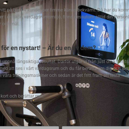
snitt på bara 4 kunder per timme känns bekvämt. Då har du kommit
er i en skön vardagsrumsmiljö, finns dessutom alltid din Person
r och mål.
för en nystart! – Är du en av dem?
 uppnå långsiktiga resultat. Därför utgår vi från just dina förut
r med att ses i vårt vardagsrum och du får berätta om dig och din
 våra träningsmaskiner och sedan är det fritt fram att testa – h
kort och berättar mer.