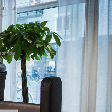
 till rätt
liga
sättningar
a
elt