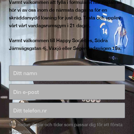
Varmt välkommen att fylla i formuläret här nedan så
hör vi av oss inom de närmsta dagarna för en
skräddarsydd lösning för just dig. Testa och upplev
vårt vårt vardagsrumsgym i 21 dagar.
Varmt välkommen till Happy Societies, Södra
Järnvägsgatan 4j, Växjö eller Segerstadsvägen 19a.
Välj nedan dagar och tider som passar dig för ett första
info-möte.