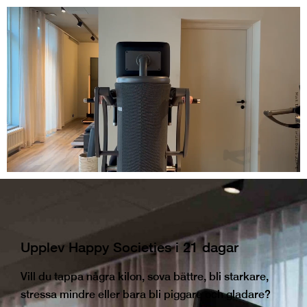
Upplev Happy Societies i 21 dagar
Vill du tappa några kilon, sova bättre, bli starkare,
stressa mindre eller bara bli piggare och gladare?